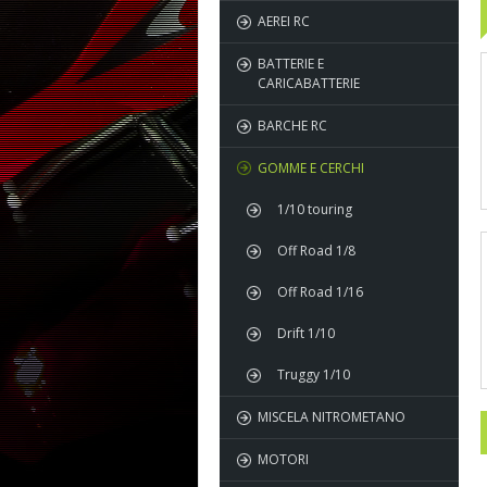
AEREI RC
BATTERIE E
CARICABATTERIE
BARCHE RC
GOMME E CERCHI
1/10 touring
Off Road 1/8
Off Road 1/16
Drift 1/10
Truggy 1/10
MISCELA NITROMETANO
MOTORI