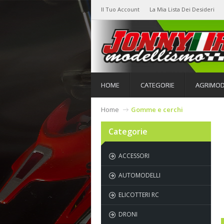
Il Tuo Account
La Mia Lista Dei Desideri
HOME
CATEGORIE
AGRIMOD
Home
Gomme e cerchi
Categorie
ACCESSORI
AUTOMODELLI
ELICOTTERI RC
DRONI