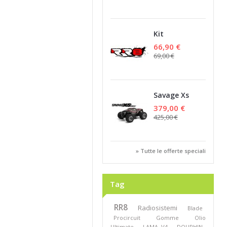
Kit
ammortizzatori
66,90 €
posteriori
69,00 €
Savage Xs
Flux
379,00 €
425,00 €
» Tutte le offerte speciali
Tag
RR8
Radiosistemi
Blade
Procircuit
Gomme
Olio
Ultimate
LAMA V4
DOUPHIN