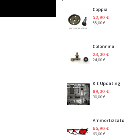
Coppia
Conica
52,90 €
Elicoidale
55,00 €
40/12
Colonnina
Posteriore
23,00 €
Flessibile Per
24,00 €
Carrozzeria
Kit Updating
set
89,00 €
90,00 €
Ammortizzatori
Anteriori (Set)
66,90 €
69,00 €