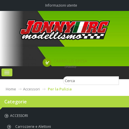
Informazioni utente
CARRELLO SPESA
(Vuoto)
HOME
Home
Accessori
Per la Pulizia
CATEGORIE
Categorie
AGRIMODEL PISTA OFF-ROAD & CAMPO VOLO
ACCESSORI
CHI SIAMO
Carrozzerie e Alettoni
CONTATTI