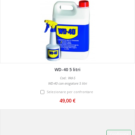
WD-40 5 litri
Cod.: Wd-5
WD-40 con erogatore 5 litri
Selezionare per confrontare
49,00 €