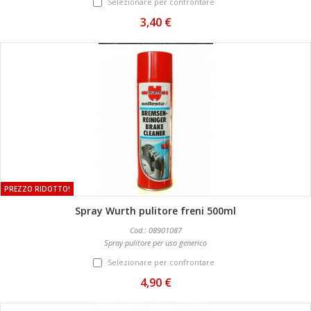
Selezionare per confrontare
3,40 €
PREZZO RIDOTTO!
Spray Wurth pulitore freni 500ml
Cod.: 08901087
Spray pulitore per uso generico
Selezionare per confrontare
4,90 €