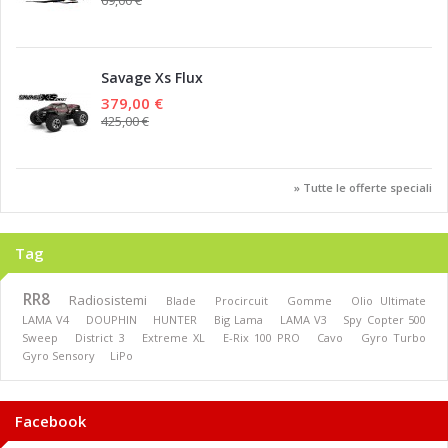
69,00 €
Savage Xs Flux
379,00 €
425,00 €
» Tutte le offerte speciali
Tag
RR8
Radiosistemi
Blade
Procircuit
Gomme
Olio Ultimate
LAMA V4
DOUPHIN
HUNTER
Big Lama
LAMA V3
Spy Copter 500
Sweep
District 3
Extreme XL
E-Rix 100 PRO
Cavo
Gyro Turbo
Gyro Sensory
LiPo
Facebook