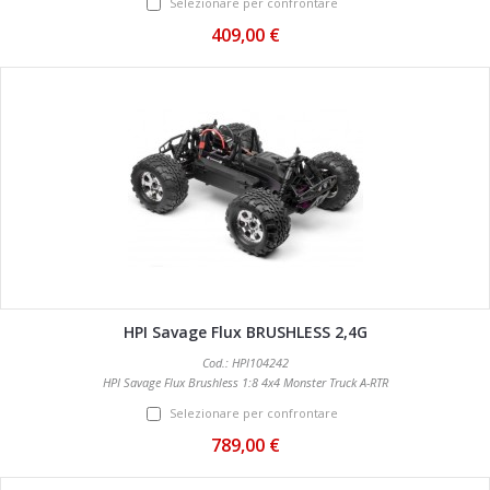
Selezionare per confrontare
409,00 €
HPI Savage Flux BRUSHLESS 2,4G
Cod.: HPI104242
HPI Savage Flux Brushless 1:8 4x4 Monster Truck A-RTR
Selezionare per confrontare
789,00 €