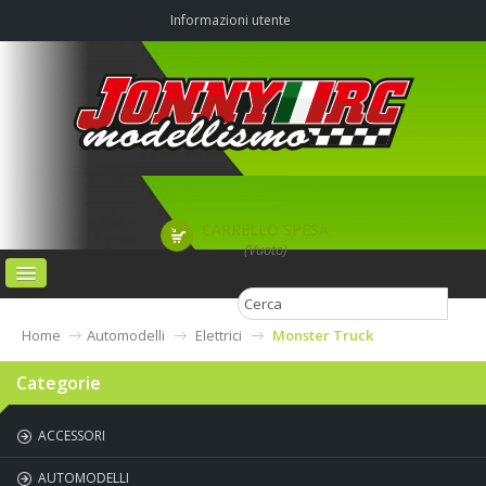
Informazioni utente
CARRELLO SPESA
(Vuoto)
HOME
Home
Automodelli
Elettrici
Monster Truck
CATEGORIE
Categorie
AGRIMODEL PISTA OFF-ROAD & CAMPO VOLO
ACCESSORI
CHI SIAMO
AUTOMODELLI
CONTATTI