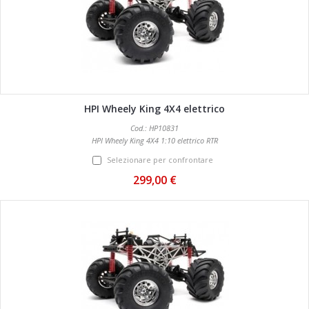
HPI Wheely King 4X4 elettrico
Cod.: HP10831
HPI Wheely King 4X4 1:10 elettrico RTR
Selezionare per confrontare
299,00 €