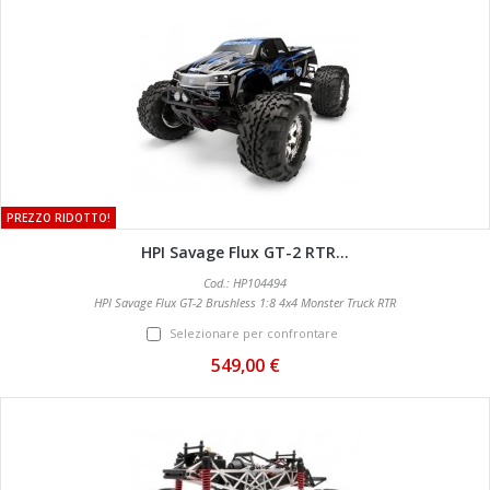
PREZZO RIDOTTO!
HPI Savage Flux GT-2 RTR...
Cod.: HP104494
HPI Savage Flux GT-2 Brushless 1:8 4x4 Monster Truck RTR
Selezionare per confrontare
549,00 €