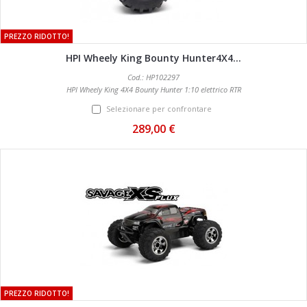
PREZZO RIDOTTO!
HPI Wheely King Bounty Hunter4X4...
Cod.: HP102297
HPI Wheely King 4X4 Bounty Hunter 1:10 elettrico RTR
Selezionare per confrontare
289,00 €
PREZZO RIDOTTO!