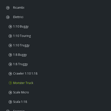
Ricambi
FREE WHEEL
Elettrici
1:10 Buggy
1:10 Touring
1:10 Truggy
1:8 Buggy
1:8 Truggy
Crawler 1:10 1:18
Monster Truck
Scale Micro
Scala 1:18