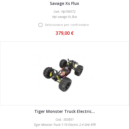
Savage Xs Flux
Cod.: Hp106572
Hpi savage Xs flux
Selezionare per confrontare
379,00 €
Tiger Monster Truck Electric...
Cod.: 503851
Tiger Monster Truck 1:10 Electric 2.4 GHz RTR