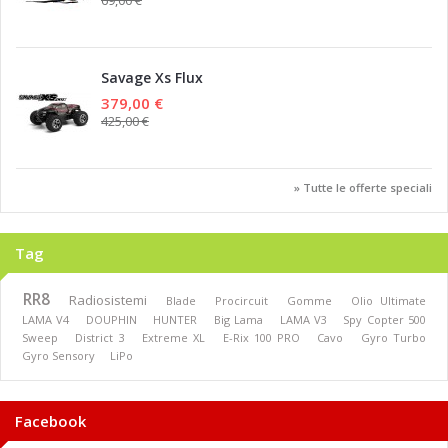
69,00 €
Savage Xs Flux
379,00 €
425,00 €
» Tutte le offerte speciali
Tag
RR8
Radiosistemi
Blade
Procircuit
Gomme
Olio Ultimate
LAMA V4
DOUPHIN
HUNTER
Big Lama
LAMA V3
Spy Copter 500
Sweep
District 3
Extreme XL
E-Rix 100 PRO
Cavo
Gyro Turbo
Gyro Sensory
LiPo
Facebook