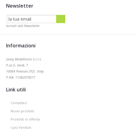
+39 348 8936915
Disponibili per ogni vostra richiesta. Sempre
Newsletter
Iscriviti alla Newsletter:
Informazioni
Jonny Modellismo S.r.l.s.
P.za G. Verdi, 7
10064 Pinerolo (TO) - Italy
P.IVA: 11382970017
Link utili
Contattaci