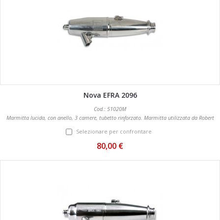
Nova EFRA 2096
Cod.: 51020M
Marmitta lucida, con anello, 3 camere, tubetto rinforzato. Marmitta utilizzata da Robert
Batlle al Campionato Mondiale Offroad 2012.Marmitta molto progressiva e con un buon
Selezionare per confrontare
allungo. NOVITA' 2013 Completa di collettore.
80,00 €