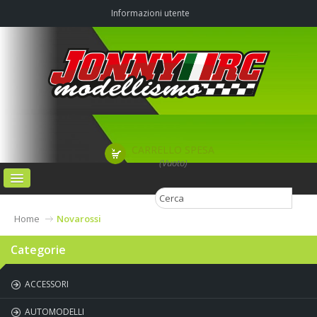
Informazioni utente
CARRELLO SPESA
(Vuoto)
HOME
Home
Novarossi
CATEGORIE
Categorie
AGRIMODEL PISTA OFF-ROAD & CAMPO VOLO
ACCESSORI
CHI SIAMO
AUTOMODELLI
CONTATTI