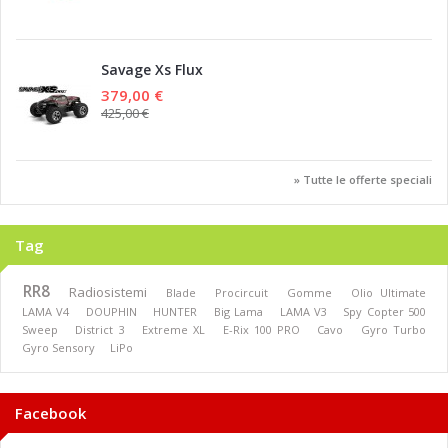
Savage Xs Flux
379,00 €
425,00 €
» Tutte le offerte speciali
Tag
RR8
Radiosistemi
Blade
Procircuit
Gomme
Olio Ultimate
LAMA V4
DOUPHIN
HUNTER
Big Lama
LAMA V3
Spy Copter 500
Sweep
District 3
Extreme XL
E-Rix 100 PRO
Cavo
Gyro Turbo
Gyro Sensory
LiPo
Facebook