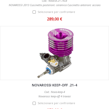
Cod.: Nova-B-21-7XLB
NOVAROSSI 2013 Cuscinetto posteriore: ceramica Cuscinetto anteriore: acciaio
Selezionare per confrontare
289,00 €
NOVAROSSI KEEP-OFF .21-4
Cod.: Nova-keep-4
Novarossi keep-off 4 travasi
Selezionare per confrontare