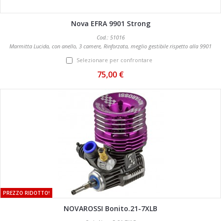
Nova EFRA 9901 Strong
Cod.: 51016
Marmitta Lucida, con anello, 3 camere, Rinforzata, meglio gestibile rispetto alla 9901
standard e più robusta. Completa di collettore.
Selezionare per confrontare
75,00 €
PREZZO RIDOTTO!
NOVAROSSI Bonito.21-7XLB