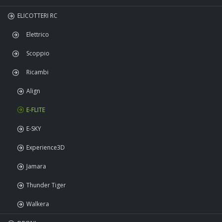
ELICOTTERI RC
FREE WHEEL
Elettrico
Scoppio
Ricambi
Align
E-FLITE
E-SKY
Experience3D
Jamara
Thunder Tiger
Walkera