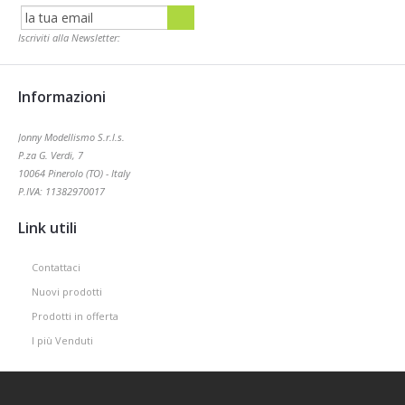
Iscriviti alla Newsletter:
Informazioni
Jonny Modellismo S.r.l.s.
P.za G. Verdi, 7
10064 Pinerolo (TO) - Italy
P.IVA: 11382970017
Link utili
Contattaci
Nuovi prodotti
Prodotti in offerta
I più Venduti