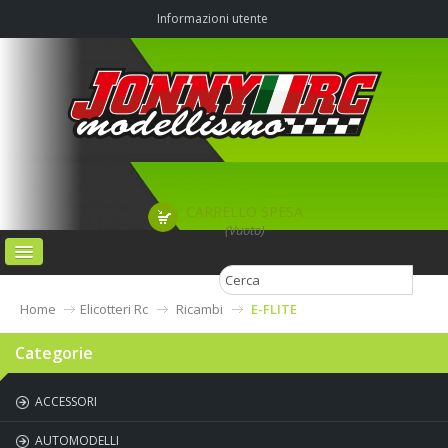
Informazioni utente
CARRELLO SPESA
(Vuoto)
HOME
Home
Elicotteri Rc
Ricambi
E-FLITE
CATEGORIE
Categorie
AGRIMODEL PISTA OFF-ROAD & CAMPO VOLO
ACCESSORI
CHI SIAMO
AUTOMODELLI
CONTATTI