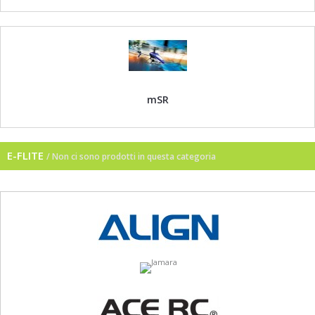
mSR
E-FLITE
/ Non ci sono prodotti in questa categoria