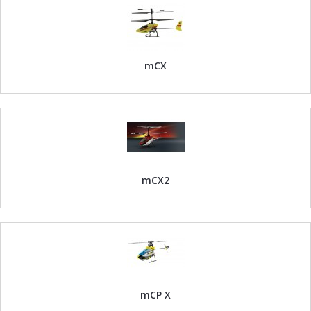
mCX
mCX2
mCP X