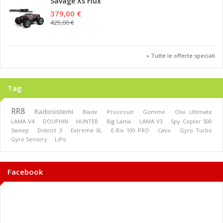
Savage Xs Flux
379,00 €
425,00 €
» Tutte le offerte speciali
Tag
RR8
Radiosistemi
Blade
Procircuit
Gomme
Olio Ultimate
LAMA V4
DOUPHIN
HUNTER
Big Lama
LAMA V3
Spy Copter 500
Sweep
District 3
Extreme XL
E-Rix 100 PRO
Cavo
Gyro Turbo
Gyro Sensory
LiPo
Facebook