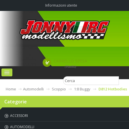
Informazioni utente
CARRELLO SPESA
(Vuoto)
HOME
Home
Automodelli
Scoppio
1:8 Buggy
D812 Hotbodies
CATEGORIE
Categorie
AGRIMODEL PISTA OFF-ROAD & CAMPO VOLO
ACCESSORI
CHI SIAMO
AUTOMODELLI
CONTATTI