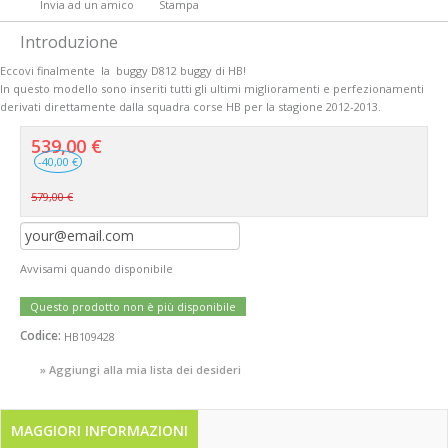
Invia ad un amico
Stampa
Introduzione
Eccovi finalmente la buggy D812 buggy di HB!
In questo modello sono inseriti tutti gli ultimi miglioramenti e perfezionamenti
derivati direttamente dalla squadra corse HB per la stagione 2012-2013.
539,00 €
-40,00 €
579,00 €
Avvisami quando disponibile
Questo prodotto non è più disponibile
Codice:
HB109428
» Aggiungi alla mia lista dei desideri
MAGGIORI INFORMAZIONI