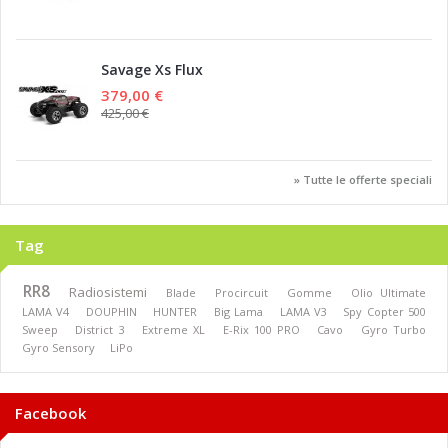
Savage Xs Flux
379,00 €
425,00 €
» Tutte le offerte speciali
Tag
RR8
Radiosistemi
Blade
Procircuit
Gomme
Olio Ultimate
LAMA V4
DOUPHIN
HUNTER
Big Lama
LAMA V3
Spy Copter 500
Sweep
District 3
Extreme XL
E-Rix 100 PRO
Cavo
Gyro Turbo
Gyro Sensory
LiPo
Facebook